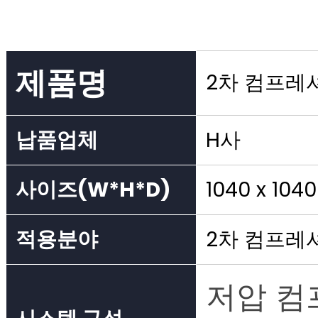
제품명
2차 컴프레
납품업체
H사
사이즈(W*H*D)
1040 x 104
적용분야
2차 컴프레
저압 컴