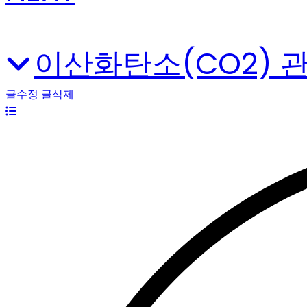
이산화탄소(CO2) 
글수정
글삭제