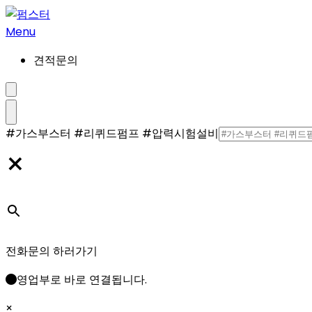
콘
텐
Menu
츠
견적문의
로
건
너
검
뛰
#가스부스터 #리퀴드펌프 #압력시험설비
메
기
색
×
뉴
설
정/
전화문의 하러가기
해
영업부로 바로 연결됩니다.
×