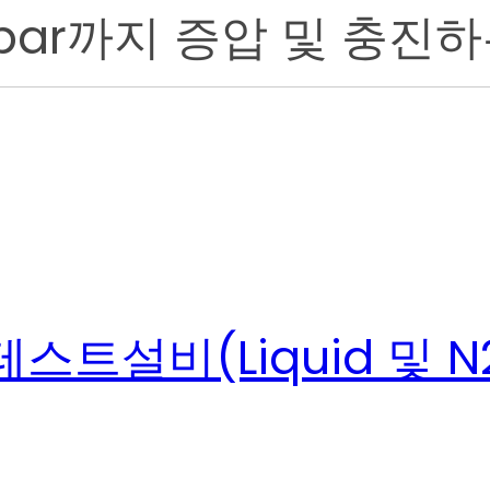
0bar까지 증압 및 충진
트설비(Liquid 및 N