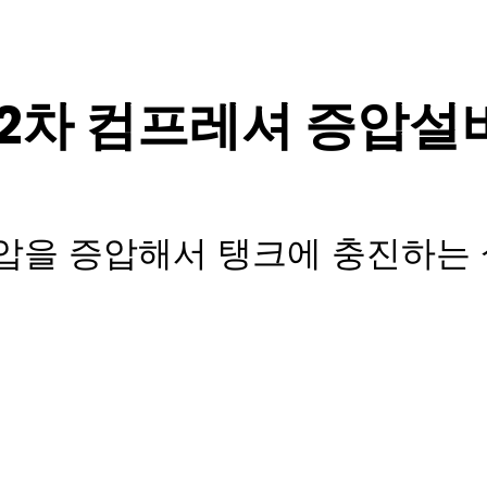
2차 컴프레셔 증압설
압을 증압해서 탱크에 충진하는