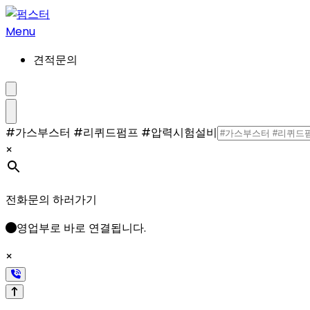
콘
텐
Menu
츠
견적문의
로
건
너
검
색
뛰
설
메
#가스부스터 #리퀴드펌프 #압력시험설비
기
정/
뉴
×
해
제
전화문의 하러가기
영업부로 바로 연결됩니다.
×