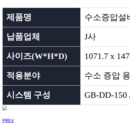
제품명
수소증압설
납품업체
J사
사이즈(W*H*D)
1071.7 x 14
적용분야
수소 증압 
시스템 구성
GB-DD-150 
PREV