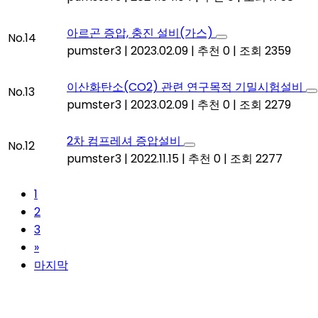
아르곤 증압, 충진 설비(가스)
No.14
pumster3
|
2023.02.09
|
추천 0
|
조회 2359
이산화탄소(CO2) 관련 연구목적 기밀시험설비
No.13
pumster3
|
2023.02.09
|
추천 0
|
조회 2279
2차 컴프레셔 증압설비
No.12
pumster3
|
2022.11.15
|
추천 0
|
조회 2277
1
2
3
»
마지막