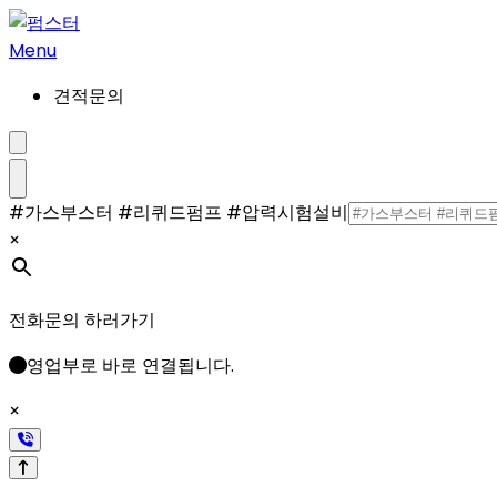
콘
텐
Menu
츠
견적문의
로
건
너
검
색
뛰
설
메
#가스부스터 #리퀴드펌프 #압력시험설비
기
정/
뉴
×
해
제
전화문의 하러가기
영업부로 바로 연결됩니다.
×