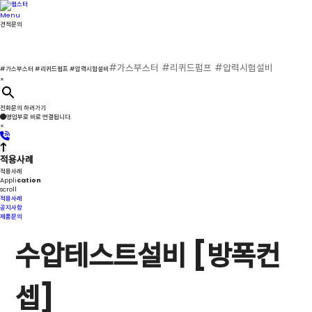
콘
텐
Menu
츠
견적문의
로
건
검
너
색
뛰
메
기
#가스부스터 #리퀴드펌프 #압력시험설비
설
뉴
×
정/
해
제
전화문의 하러가기
영업부로 바로 연결됩니다.
×
적용사례
적용사례
Appli
cation
scroll
적용사례
공지사항
제품문의
수압테스트설비 [방폭컨
셉]