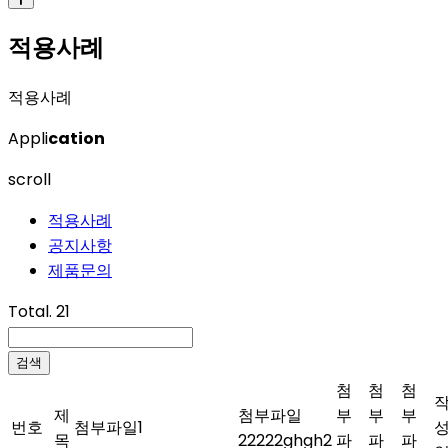
적용사례
적용사례
Appli
cation
scroll
적용사례
공지사항
제품문의
Total. 21
검색
첨
첨
첨
제
첨부파일
부
부
부
번호
첨부파일1
목
22222ghgh2
파
파
파