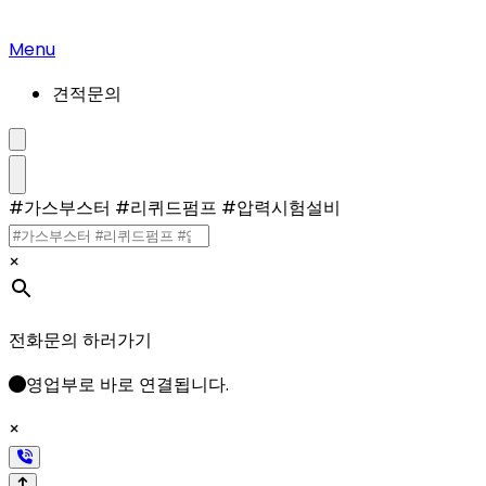
콘
텐
Menu
츠
견적문의
로
건
너
검
색
뛰
설
메
#가스부스터 #리퀴드펌프 #압력시험설비
기
정/
뉴
해
제
×
전화문의 하러가기
영업부로 바로 연결됩니다.
×