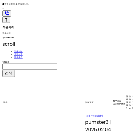
영업부로 바로 연결됩니다.
×
적용사례
적용사례
Appli
cation
scroll
적용사례
공지사항
제품문의
Total. 21
검색
첨
첨
부
부
첨부파일
제목
첨부파일1
파
파
22222ghgh2
일
일
3
4
소형가스증압설비
pumster3
|
2025.02.04