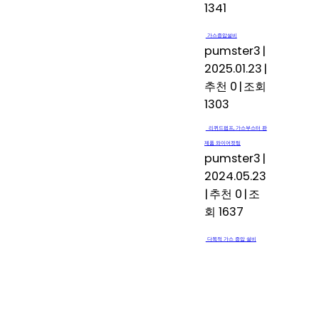
1341
가스증압설비
pumster3
|
2025.01.23
|
추천 0
|
조회
1303
리퀴드펌프, 가스부스터 완
제품 와이어컷팅
pumster3
|
2024.05.23
|
추천 0
|
조
회 1637
다목적 가스 증압 설비
pumster3
|
2024.04.04
|
추천 0
|
조
회 1768