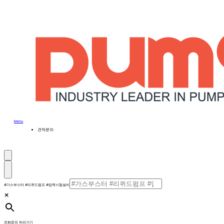
콘
텐
츠
로
건
너
뛰
기
Menu
견적문의
검
색
메
설
#가스부스터 #리퀴드펌프 #압력시험설비
뉴
×
정/
해
제
전화문의 하러가기