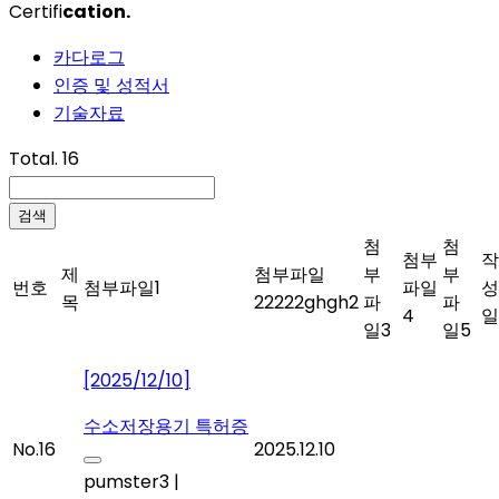
Certifi
cation.
카다로그
인증 및 성적서
기술자료
Total. 16
검색
첨
첨
첨부
작
제
첨부파일
부
부
번호
첨부파일1
파일
성
목
22222ghgh2
파
파
4
일
일3
일5
[2025/12/10]
수소저장용기 특허증
No.16
2025.12.10
pumster3
|