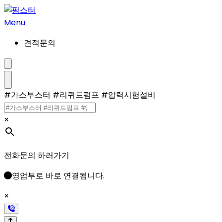
콘
텐
Menu
츠
견적문의
로
건
너
검
색
뛰
설
메
#가스부스터 #리퀴드펌프 #압력시험설비
기
정/
뉴
해
제
×
전화문의 하러가기
영업부로 바로 연결됩니다.
×