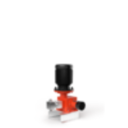
셜
압
력
시
험
설
비