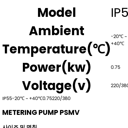
Model
IP
Ambient
-20℃ ~
+40℃
Temperature(℃)
Power(kw)
0.75
Voltage(v)
220/38
IP55
-20℃ ~ +40℃
0.75
220/380
METERING PUMP PSMV
사이즈 및 명칭