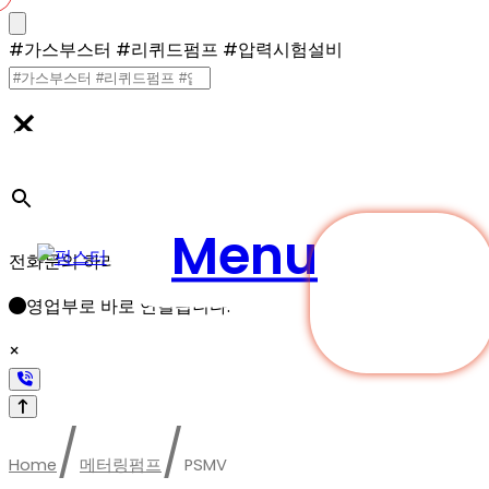
콘
텐
#가스부스터 #리퀴드펌프 #압력시험설비
검
츠
로
×
색
다음
이전
건
너
설
뛰
기
Menu
정/
전화문의 하러가기
견적문의
영업부로 바로 연결됩니다.
해
×
제
/
/
Home
메터링펌프
PSMV