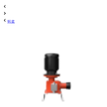
이
글
다
내
뒤로
전
비
음
게
게
게
이
시
션
시
물:
물:
스
PSMH
페