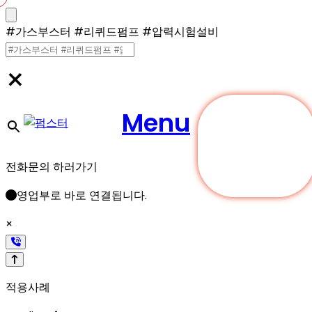
콘
텐
#가스부스터 #리퀴드펌프 #압력시험설비
검
츠
로
×
색
건
너
설
Menu
뛰
기
견적문의
정/
전화문의 하러가기
영업부로 바로 연결됩니다.
해
×
제
적용사례