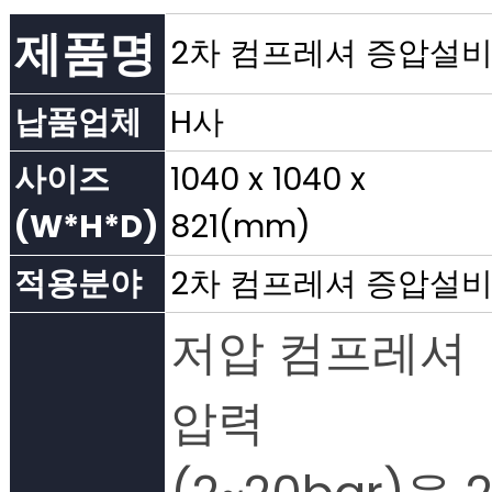
제품명
2차 컴프레셔 증압설
납품업체
H사
사이즈
1040 x 1040 x
(W*H*D)
821(mm)
적용분야
2차 컴프레셔 증압설
저압 컴프레셔
압력