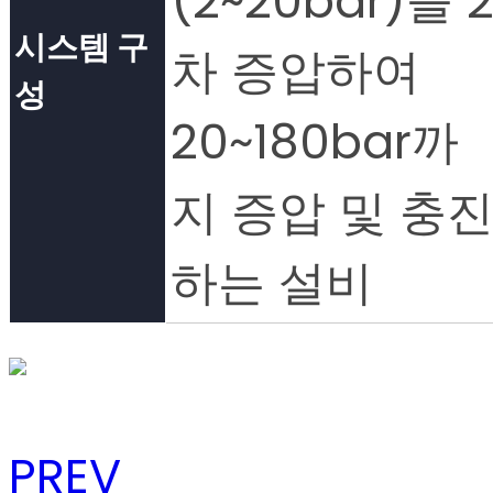
(2~20bar)을 
시스템 구
차 증압하여
성
20~180bar까
지 증압 및 충
하는 설비
PREV