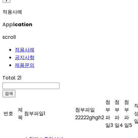
적용사례
Appli
cation
scroll
적용사례
공지사항
제품문의
Total. 21
검색
첨
첨
첨
제
첨부파일
부
부
부
번호
첨부파일1
목
22222ghgh2
파
파
파
일3
일4
일5