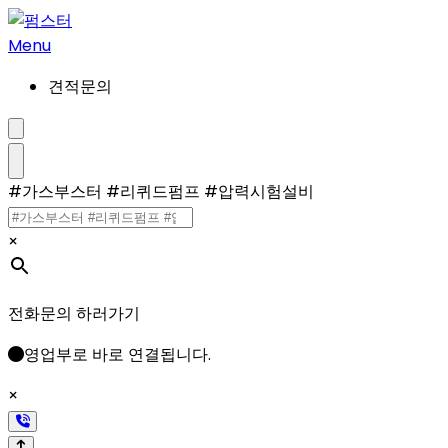
콘
텐
Menu
츠
견적문의
로
건
너
검
색
뛰
설
메
#가스부스터 #리퀴드펌프 #압력시험설비
기
정/
뉴
해
제
×
전화문의 하러가기
영업부로 바로 연결됩니다.
×