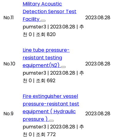
Military Acoustic
Detection Sensor Test
No.11
2023.08.28
Facility
pumster3
|
2023.08.28
|
추
천 0
|
조회 820
Line tube pressure-
resistant testing
No.10
2023.08.28
equipment(N2)
pumster3
|
2023.08.28
|
추
천 0
|
조회 692
Fire extinguisher vessel
pressure-resistant test
equipment ( Hydraulic
No.9
2023.08.28
pressure )
pumster3
|
2023.08.28
|
추
천 0
|
조회 772