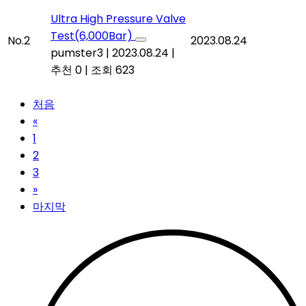
Ultra High Pressure Valve
Test(6,000Bar)
No.2
2023.08.24
pumster3
|
2023.08.24
|
추천 0
|
조회 623
처음
«
1
2
3
»
마지막