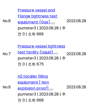
Pressure vessel and
Flange tightness test
No.8
2023.08.28
equipment (Gas)
pumster3
|
2023.08.28
|
추
천 0
|
조회 669
Pressure vessel tightness
test facility (Liquid)
No.7
2023.08.28
pumster3
|
2023.08.28
|
추
천 0
|
조회 675
H2 tarailer filling
equipment [ Non
No.6
2023.08.28
explosion proof]
pumster3
|
2023.08.28
|
추
천 0
|
조회 668