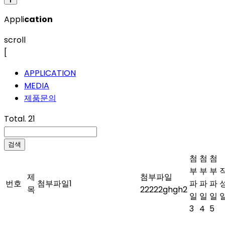
Appli
cation
scroll
[
APPLICATION
MEDIA
제품문의
Total. 21
검색
첨
첨
첨
부
부
부
제
첨부파일
번호
첨부파일1
파
파
파
목
22222ghgh2
일
일
일
3
4
5