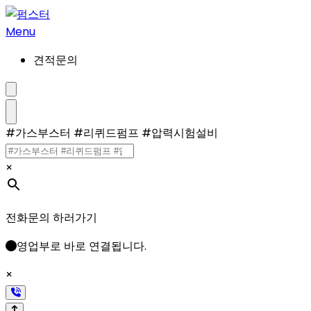
콘
텐
Menu
츠
견적문의
로
건
너
검
색
뛰
설
메
#가스부스터 #리퀴드펌프 #압력시험설비
기
정/
뉴
해
제
×
전화문의 하러가기
영업부로 바로 연결됩니다.
×