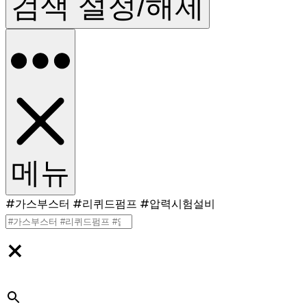
검색 설정/해제
메뉴
#가스부스터 #리퀴드펌프 #압력시험설비
×